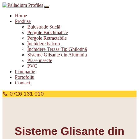
Home
Produse
Balustrade Sticlă
Pergole Bioclimatice
Pergole Retractabile
Închidere balcon
Închidere Terasă Tip Ghilotină
Sisteme Glisante din Aluminiu
Plase insecte
PVC
Companie
Portofoliu
Contact
📞 0726 131 010
Sisteme Glisante din