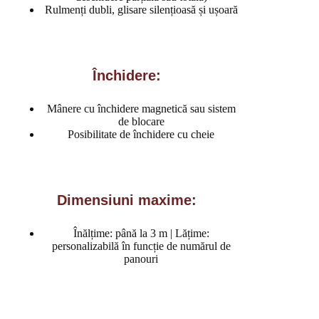
Rulmenți dubli, glisare silențioasă și ușoară
Închidere:
Mânere cu închidere magnetică sau sistem
de blocare
Posibilitate de închidere cu cheie
Dimensiuni maxime:
Înălțime: până la 3 m | Lățime:
personalizabilă în funcție de numărul de
panouri